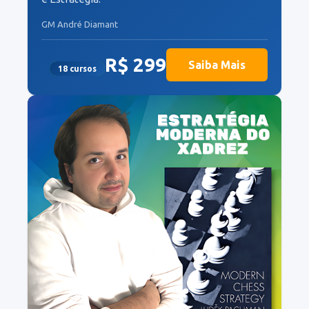
GM André Diamant
R$ 299
Saiba Mais
18
cursos